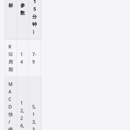
1
标
参
4
线
5
数
小
以
分
时
上
钟
）
）
）
R
SI
1
7-
1
2
周
4
9
4
1
期
M
A
C
1
1
1
D
5,
2,
2,
9,
快
1
2
2
3
/
3,
6,
6,
9,
慢
3