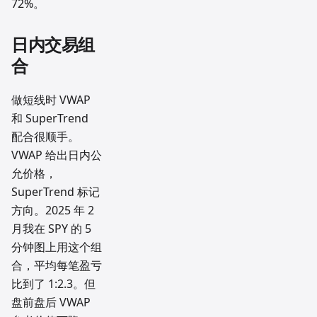
72%。
日内交易组
合
做短线时 VWAP
和 SuperTrend
配合很顺手。
VWAP 给出日内公
允价格，
SuperTrend 标记
方向。2025 年 2
月我在 SPY 的 5
分钟图上用这个组
合，平均每笔盈亏
比到了 1:2.3。但
盘前盘后 VWAP