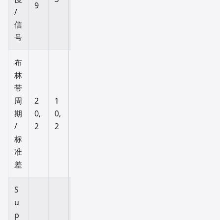
9
9
9
/
信
号
布
林
带
5
周
2
1
2
0,
期
0,
0,
0,
2.
/
2
2
2
5
标
准
差
S
u
p