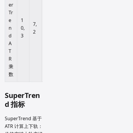
er
Tr
e
1
1
2
7,
n
0,
0,
0,
2
d
3
3
4
A
T
R
乘
数
SuperTren
d 指标
SuperTrend 基于
ATR 计算上下轨：