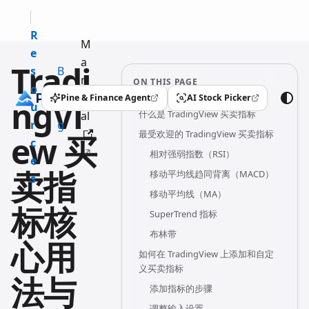
R
M
e
a
Tradi
s
B
n
ON THIS PAGE
o
l
u
Pine & Finance Agent
AI Stock Picker
ngVi
(opens in a new tab)
(opens in a new tab)
u
o
什么是 TradingView 买卖指标
al
r
g
最受欢迎的 TradingView 买卖指标
ew 买
c
相对强弱指数（RSI）
e
卖指
移动平均线趋同背离（MACD）
s
移动平均线（MA）
标核
SuperTrend 指标
布林带
心用
如何在 TradingView 上添加和自定
义买卖指标
法与
添加指标的步骤
调整输入设置