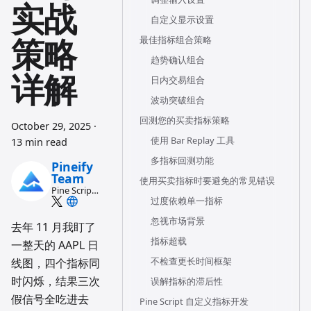
实战
自定义显示设置
策略
最佳指标组合策略
趋势确认组合
详解
日内交易组合
波动突破组合
回测您的买卖指标策略
October 29, 2025
·
使用 Bar Replay 工具
13 min read
多指标回测功能
Pineify
Team
使用买卖指标时要避免的常见错误
Pine Script
过度依赖单一指标
and AI
trading
忽视市场背景
workflow
去年 11 月我盯了
research
指标超载
一整天的 AAPL 日
team
不检查更长时间框架
线图，四个指标同
时闪烁，结果三次
误解指标的滞后性
假信号全吃进去
Pine Script 自定义指标开发