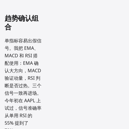
趋势确认组
合
单指标容易出假信
号。我把 EMA、
MACD 和 RSI 搭
配使用：EMA 确
认大方向，MACD
验证动量，RSI 判
断是否过热。三个
信号一致再进场。
今年初在 AAPL 上
试过，信号准确率
从单用 RSI 的
55% 提到了