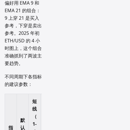
偏好用 EMA 9 和
EMA 21 的组合：
9 上穿 21 是买入
参考，下穿是卖出
参考。2025 年初
ETH/USD 的 4 小
时图上，这个组合
准确抓到了两波主
要趋势。
不同周期下各指标
的建议参数：
短
中
长
线
线
线
（
默
（
（
1-
指
认
1-
日